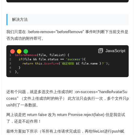
解决方法
我们只需在 :before-remove="beforeRemove" 事件时判断下当前文件是
否为成功的附件即可。
JavaScript
beforeRemove
(
file
,
 fileList
)
{
if
(
file 
&&
 file
.
status 
==
'success'
)
{
return
this
.
$confirm
(
`确定移除 
${
 file
.
name 
}
？`
)
;
}
}
,
还有个问题，就是多选文件上传成功时 :on-success="handleAvatarSu
ccess" （文件上传成功时的钩子） 此方法只会执行一次，多个文件只p
ush到了一条数据。
网上说是把 return false 改为 return Promise.reject(false) 但是我尝试
了，还是不起作用！
最终方案如下所示（等所有上传请求完成后，再给fileList进行push赋