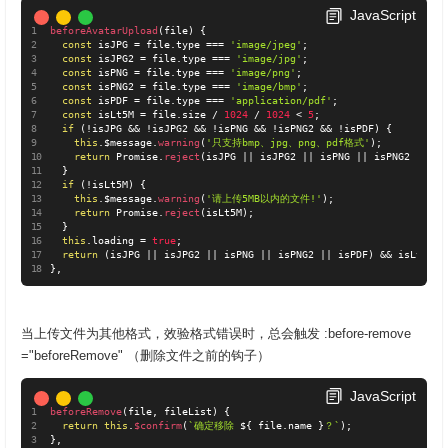
JavaScript
beforeAvatarUpload
(
file
)
{
const
 isJPG 
=
 file
.
type 
===
'image/jpeg'
;
const
 isJPG2 
=
 file
.
type 
===
'image/jpg'
;
const
 isPNG 
=
 file
.
type 
===
'image/png'
;
const
 isPNG2 
=
 file
.
type 
===
'image/bmp'
;
const
 isPDF 
=
 file
.
type 
===
'application/pdf'
;
const
 isLt5M 
=
 file
.
size 
/
1024
/
1024
<
5
;
if
(
!
isJPG 
&&
!
isJPG2 
&&
!
isPNG 
&&
!
isPNG2 
&&
!
isPDF
)
{
this
.
$message
.
warning
(
'只支持bmp、jpg、png、pdf格式'
)
;
return
 Promise
.
reject
(
isJPG 
||
 isJPG2 
||
 isPNG 
||
 isPNG2 
||
 is
}
if
(
!
isLt5M
)
{
this
.
$message
.
warning
(
'请上传5MB以内的文件!'
)
;
return
 Promise
.
reject
(
isLt5M
)
;
}
this
.
loading 
=
true
;
return
(
isJPG 
||
 isJPG2 
||
 isPNG 
||
 isPNG2 
||
 isPDF
)
&&
 isLt5M
;
}
,
当上传文件为其他格式，效验格式错误时，总会触发 :before-remove
="beforeRemove" （删除文件之前的钩子）
JavaScript
beforeRemove
(
file
,
 fileList
)
{
return
this
.
$confirm
(
`确定移除 
${
 file
.
name 
}
？`
)
;
}
,