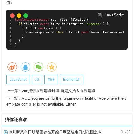
值）
JavaScript
handleAvatarSuccess
(
res
,
 file
,
 fileList
)
{
if
(
fileList
.
every
(
it 
=
>
 it
.
status 
==
'success'
)
)
{
    fileList
.
map
(
item 
=
>
{
      item
.
response 
&&
this
.
fileList
.
push
(
{
name
:
item
.
name
,
url
:
item
}
)
}
}
JavaScript
JS
前端
ElementUI
上一篇：
vue按钮限制连点封装 自定义指令限制连点
下一篇：
VUE You are using the runtime-only build of Vue where the t
emplate compiler is not available. Either
猜你还喜欢
js判断某个日期是否存在开始日期至结束日期范围之内
01-26