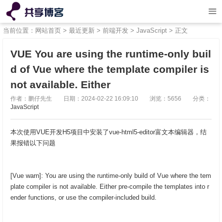
当前位置：
网站首页
>
最近更新
>
前端开发
>
JavaScript
> 正文
VUE You are using the runtime-only buil
d of Vue where the template compiler is
not available. Either
作者：鹏仔先生
日期：2024-02-22 16:09:10
浏览：5656
分类：
JavaScript
本次使用VUE开发H5项目中安装了vue-html5-editor富文本编辑器，结
果报错以下问题
[Vue warn]: You are using the runtime-only build of Vue where the tem
plate compiler is not available. Either pre-compile the templates into r
ender functions, or use the compiler-included build.