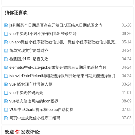
猜你还喜欢
js判断某个日期是否存在开始日期至结束日期范围之内
01-26
vue中实现1小时不操作则退出登录功能
09-26
uniapp微信小程序获取微信步数，微信小程序获取微信步数完整版
05-14
简单实现文字两端对齐
04-24
检测图片URL是否失效
04-24
elemetui中el-date-picker限制开始结束日期只能选择当月
04-24
iview中DatePicker时间段选择限制开始结束日期只能选择当月
04-24
vue h5实现车牌号输入框
03-24
vue中实现代码高亮
11-01
vue动态修改网站的icon图标
08-09
VUE中ECharts提示框tooltip自动切换
07-08
网页中生成微信小程序二维码
07-03
欢迎
你
发表评论: