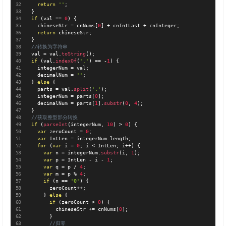
return
''
;
}
if
(
val 
==
0
)
{
    chineseStr 
=
 cnNums
[
0
]
+
 cnIntLast 
+
 cnInteger
;
return
 chineseStr
;
}
//转换为字符串
  val 
=
 val
.
toString
(
)
;
if
(
val
.
indexOf
(
'.'
)
==
-
1
)
{
    integerNum 
=
 val
;
    decimalNum 
=
''
;
}
else
{
    parts 
=
 val
.
split
(
'.'
)
;
    integerNum 
=
 parts
[
0
]
;
    decimalNum 
=
 parts
[
1
]
.
substr
(
0
,
4
)
;
}
//获取整型部分转换
if
(
parseInt
(
integerNum
,
10
)
>
0
)
{
var
 zeroCount 
=
0
;
var
 IntLen 
=
 integerNum
.
length
;
for
(
var
 i 
=
0
;
 i 
<
 IntLen
;
 i
++
)
{
var
 n 
=
 integerNum
.
substr
(
i
,
1
)
;
var
 p 
=
 IntLen 
-
 i 
-
1
;
var
 q 
=
 p 
/
4
;
var
 m 
=
 p 
%
4
;
if
(
n 
==
'0'
)
{
        zeroCount
++
;
}
else
{
if
(
zeroCount 
>
0
)
{
          chineseStr 
+
=
 cnNums
[
0
]
;
}
//归零