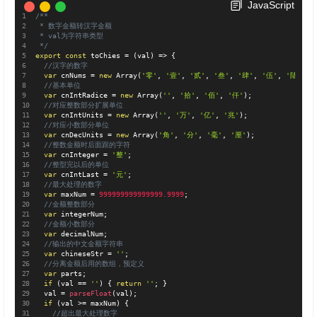
JavaScript
/**

 * 数字金额转汉字金额

 * val为字符串类型

 */
export
const
 toChies 
=
(
val
)
=
>
{
//汉字的数字
var
 cnNums 
=
new
Array
(
'零'
,
'壹'
,
'贰'
,
'叁'
,
'肆'
,
'伍'
,
'陆'
,
'
//基本单位
var
 cnIntRadice 
=
new
Array
(
''
,
'拾'
,
'佰'
,
'仟'
)
;
//对应整数部分扩展单位
var
 cnIntUnits 
=
new
Array
(
''
,
'万'
,
'亿'
,
'兆'
)
;
//对应小数部分单位
var
 cnDecUnits 
=
new
Array
(
'角'
,
'分'
,
'毫'
,
'厘'
)
;
//整数金额时后面跟的字符
var
 cnInteger 
=
'整'
;
//整型完以后的单位
var
 cnIntLast 
=
'元'
;
//最大处理的数字
var
 maxNum 
=
999999999999999.9999
;
//金额整数部分
var
 integerNum
;
//金额小数部分
var
 decimalNum
;
//输出的中文金额字符串
var
 chineseStr 
=
''
;
//分离金额后用的数组，预定义
var
 parts
;
if
(
val 
==
''
)
{
return
''
;
}
  val 
=
parseFloat
(
val
)
;
if
(
val 
>=
 maxNum
)
{
//超出最大处理数字