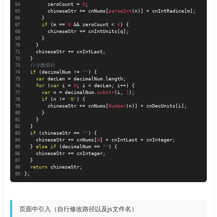
        zeroCount 
=
0
;
        chineseStr 
+
=
 cnNums
[
parseInt
(
n
)
]
+
 cnIntRadice
[
m
]
;
}
if
(
m 
==
0
&&
 zeroCount 
<
4
)
{
        chineseStr 
+
=
 cnIntUnits
[
q
]
;
}
}
    chineseStr 
+
=
 cnIntLast
;
}
//小数部分
if
(
decimalNum 
!=
''
)
{
var
 decLen 
=
 decimalNum
.
length
;
for
(
var
 i 
=
0
;
 i 
<
 decLen
;
 i
++
)
{
var
 n 
=
 decimalNum
.
substr
(
i
,
1
)
;
if
(
n 
!=
'0'
)
{
        chineseStr 
+
=
 cnNums
[
Number
(
n
)
]
+
 cnDecUnits
[
i
]
;
}
}
}
if
(
chineseStr 
==
''
)
{
    chineseStr 
+
=
 cnNums
[
0
]
+
 cnIntLast 
+
 cnInteger
;
}
else
if
(
decimalNum 
==
''
)
{
    chineseStr 
+
=
 cnInteger
;
}
return
 chineseStr
;
}
;
页面中引入（自行修改路径以及js文件名）