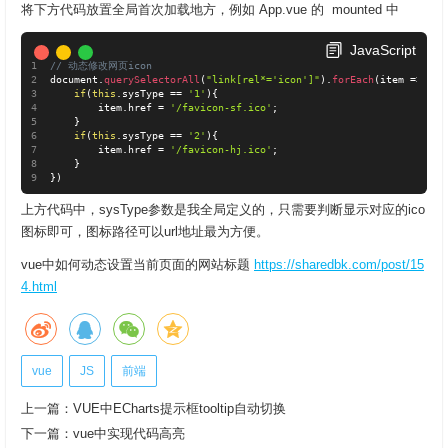
将下方代码放置全局首次加载地方，例如 App.vue 的 mounted 中
JavaScript
// 动态修改网页icon
document
.
querySelectorAll
(
"link[rel*='icon']"
)
.
forEach
(
item 
=
>
{
if
(
this
.
sysType 
==
'1'
)
{
        item
.
href 
=
'/favicon-sf.ico'
;
}
if
(
this
.
sysType 
==
'2'
)
{
        item
.
href 
=
'/favicon-hj.ico'
;
}
}
)
上方代码中，sysType参数是我全局定义的，只需要判断显示对应的ico
图标即可，图标路径可以url地址最为方便。
vue中如何动态设置当前页面的网站标题
https://sharedbk.com/post/15
4.html
vue
JS
前端
上一篇：
VUE中ECharts提示框tooltip自动切换
下一篇：
vue中实现代码高亮