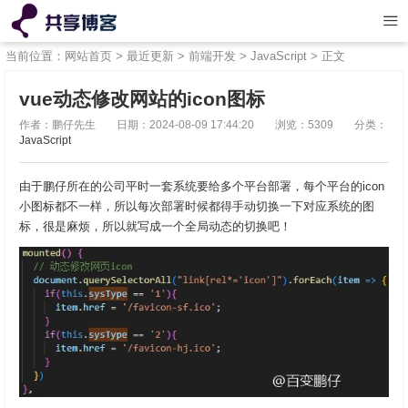
当前位置：
网站首页
>
最近更新
>
前端开发
>
JavaScript
> 正文
vue动态修改网站的icon图标
作者：鹏仔先生
日期：2024-08-09 17:44:20
浏览：5309
分类：
JavaScript
由于鹏仔所在的公司平时一套系统要给多个平台部署，每个平台的icon
小图标都不一样，所以每次部署时候都得手动切换一下对应系统的图
标，很是麻烦，所以就写成一个全局动态的切换吧！