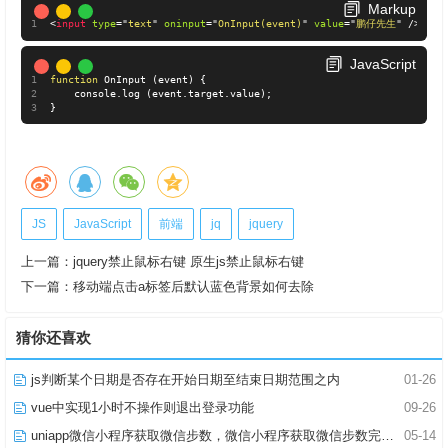
Markup
<
input
type
=
"
text
"
oninput
=
"
OnInput(event)
"
value
=
"
鹏仔先生
"
/>
JavaScript
function
 OnInput 
(
event
)
{
    console
.
log 
(
event
.
target
.
value
)
;
}
JS
JavaScript
前端
jq
jquery
上一篇：
jquery禁止鼠标右键 原生js禁止鼠标右键
下一篇：
移动端点击a标签后默认蓝色背景如何去除
猜你还喜欢
js判断某个日期是否存在开始日期至结束日期范围之内
01-26
vue中实现1小时不操作则退出登录功能
09-26
uniapp微信小程序获取微信步数，微信小程序获取微信步数完整版
05-14