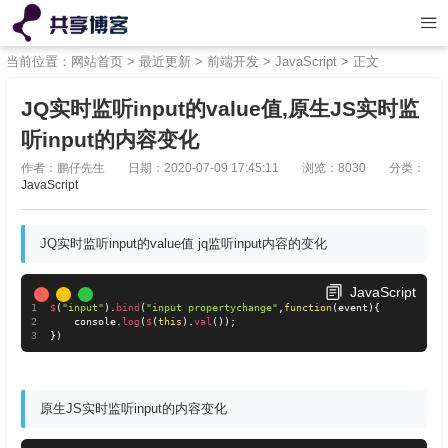
当前位置：
网站首页
>
最近更新
>
前端开发
>
JavaScript
> 正文
JQ实时监听input的value值,​原生JS实时监
听input的内容变化
作者：鹏仔先生
日期：2020-07-09 17:45:11
浏览：8030
分类：
JavaScript
JQ实时监听input的value值 jq监听input内容的变化
JavaScript
$
(
"input"
)
.
bind
(
"input propertychange"
,
function
(
event
)
{
    console
.
log
(
$
(
this
)
.
val
(
)
)
;
}
)
原生JS实时监听input的内容变化