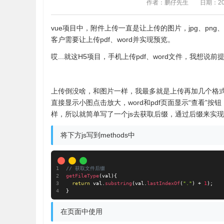
作者：鹏仔先生
日期：202
vue项目中，附件上传一直是让上传的图片，jpg、p
客户需要让上传pdf、word并实现预览。
哎...就这H5项目，手机上传pdf、word文件，我想
上传倒没啥，和图片一样，我最多就是上传再加几个格
直接显示小图点击放大，word和pdf页面显示“查看”按
样，所以就简单写了一个js去获取后缀，通过后缀来实
将下方js写到methods中
// 获取文件后缀
getFileType
(
val
)
{
return
 val
.
substring
(
val
.
lastIndexOf
(
"."
)
+
1
)
;
}
在页面中使用