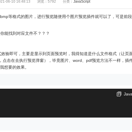
1-06-10 16:48:13
浏览：5792
分类：
JavaScript
ng、bmp等格式的图片，进行预览随便用个图片预览插件就可以了，可是前
说前提你能找到对应文件不？？？
式效验即可，主要是显示到页面预览时，我得知道是什么文件格式（让页
钮，点击在去执行预览弹窗），毕竟图片、word、pdf预览方法不一样，插
现我想要的效果。
Java