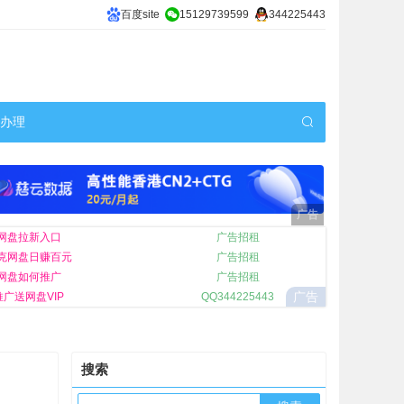
百度site
15129739599
344225443
机办理
网盘拉新入口
广告招租
克网盘日赚百元
广告招租
网盘如何推广
广告招租
广告
广送网盘VIP
QQ344225443
搜索