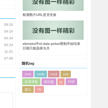
检测图片URL是否失效
09-26
04-24
04-24
elemetui中el-date-picker限制开始结束
03-24
日期只能选择当月
11-01
07-08
随机tag
nvm
node
css3
vue
共享博客
面试题
jq
PHP
接口
H5