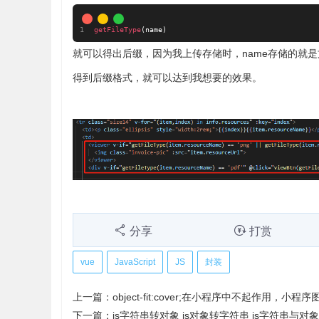
getFileType
(
name
)
就可以得出后缀，因为我上传存储时，name存储的就是文件
得到后缀格式，就可以达到我想要的效果。
分享
打赏
vue
JavaScript
JS
封装
上一篇：
object-fit:cover;在小程序中不起作用，
下一篇：
js字符串转对象 js对象转字符串 js字符串与对