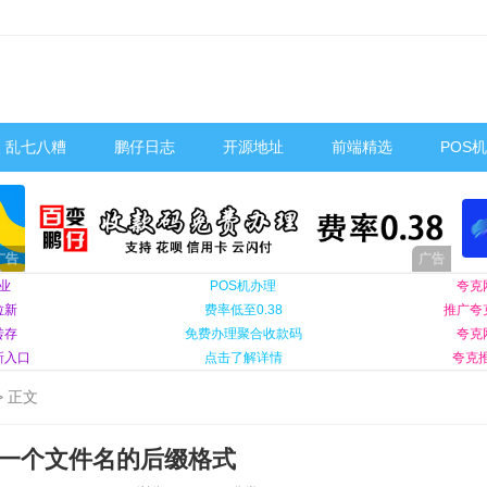
乱七八糟
鹏仔日志
开源地址
前端精选
POS
业
POS机办理
夸克
拉新
费率低至0.38
推广夸
转存
免费办理聚合收款码
夸克
新入口
点击了解详情
夸克推
> 正文
取一个文件名的后缀格式