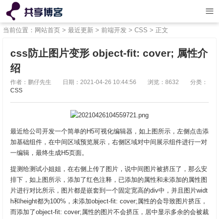
当前位置：
网站首页
>
最近更新
>
前端开发
>
CSS
> 正文
css防止图片变形 object-fit: cover; 属性介
绍
作者：鹏仔先生
日期：2021-04-26 10:44:56
浏览：8632
分类：
CSS
最近给公司开发一个简单的H5可视化编辑器，如上图所示，左侧点击添
加基础组件，在中间区域预览展示，右侧区域对中间展示组件进行一对
一编辑，最终生成H5页面。
提测给测试小姐姐，在右侧上传了图片，说中间图片被挤压了，那么安
排下，如上图所示，添加了红色注释，已添加的属性和未添加的属性图
片进行对比所示，图片都是嵌套到一个固定宽高的div中，并且图片widt
h和height都为100%，未添加object-fit: cover;属性的会导致图片挤压，
而添加了object-fit: cover;属性的图片不会挤压，居中显示多余的会被裁