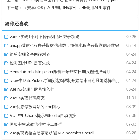
下一篇：
（安卓/IOS）APP调用H5事件，H5调用APP事件
猜你还喜欢
vue中实现1小时不操作则退出登录功能
09-26
uniapp微信小程序获取微信步数，微信小程序获取微信步数完整版
05-14
简单实现文字两端对齐
04-24
检测图片URL是否失效
04-24
elemetui中el-date-picker限制开始结束日期只能选择当月
04-24
iview中DatePicker时间段选择限制开始结束日期只能选择当月
04-24
vue h5实现车牌号输入框
03-24
vue中实现代码高亮
11-01
vue动态修改网站的icon图标
08-09
VUE中ECharts提示框tooltip自动切换
07-08
网页中生成微信小程序二维码
07-03
vue实现表格自动滚动功能 vue-seamless-scroll
06-28