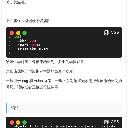
剪，美滋滋。
下面鹏仔大概记录下该属性
CSS
img
{
width
:
100
px
;
height
:
200
px
;
object-fit
:
 cover
;
}
该属性会对图片保留原始比列，多余的会被裁剪。
添加该属性会适应指定容器的高度与宽度。
一般用于 img 和 video 标签，一般可以对这些元素进行保留原始比例的
剪切、缩放或者直接进行拉伸等
语法
CSS
object-fit
:
 fill|contain|cover|scale-down|none|initial|inherit
;