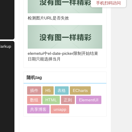
手机扫码访问
检测图片URL是否失效
arkup
elemetui中el-date-picker限制开始结束
日期只能选择当月
随机tag
插件
H5
表格
ECharts
数组
HTML
正则
ElementUI
共享博客
uniapp