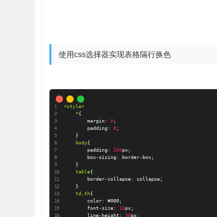
使用css选择器实现表格隔行换色
<style>

	*
{
margin
:
0
;
padding
:
0
;
}
body
{
padding
:
200
px
;
box-sizing
:
 border-box
;
}
table
{
border-collapse
:
 collapse
;
}
td,th
{
color
:
#000
;
font-size
:
16
px
;
line-height
:
30
px
;