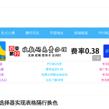
乱七八糟
鹏仔日志
开源地址
前端精选
POS
业
POS机办理
夸克
拉新
费率低至0.38
推广夸
转存
免费办理聚合收款码
夸克
新入口
点击了解详情
夸克推
s选择器实现表格隔行换色