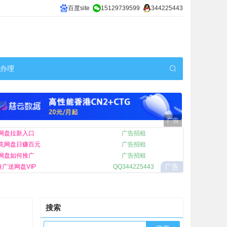
百度site
15129739599
344225443
机办理
网盘拉新入口
广告招租
克网盘日赚百元
广告招租
网盘如何推广
广告招租
广告
广送网盘VIP
QQ344225443
搜索