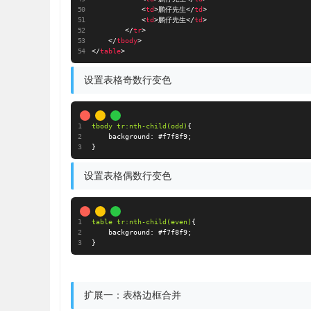
<
td
>
鹏仔先生
</
td
>
<
td
>
鹏仔先生
</
td
>
</
tr
>
</
tbody
>
</
table
>
设置表格奇数行变色
tbody tr
:nth-child(odd)
{
background
:
#f7f8f9
;
}
设置表格偶数行变色
table tr
:nth-child(even)
{
background
:
#f7f8f9
;
}
扩展一：表格边框合并