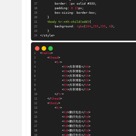
border
:
1
px solid 
#333
;
padding
:
0
15
px
;
box-sizing
:
 border-box
;
}
tbody tr
:nth-child(odd)
{
background
:
rgba
(
204
,
255
,
255
,
.6
)
;
}
</style>
<
table
>
<
thead
>
<
tr
>
<
th
>
共享博客
</
th
>
<
th
>
共享博客
</
th
>
<
th
>
共享博客
</
th
>
<
th
>
共享博客
</
th
>
<
th
>
共享博客
</
th
>
<
th
>
共享博客
</
th
>
</
tr
>
</
thead
>
<
tbody
>
<
tr
>
<
td
>
鹏仔先生
</
td
>
<
td
>
鹏仔先生
</
td
>
<
td
>
鹏仔先生
</
td
>
<
td
>
鹏仔先生
</
td
>
<
td
>
鹏仔先生
</
td
>
<
td
>
鹏仔先生
</
td
>