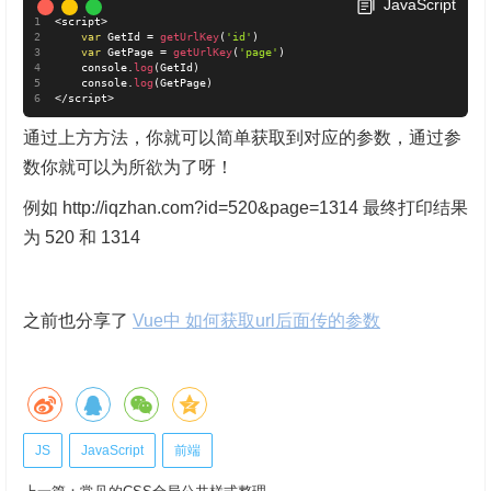
JavaScript
<
script
>
var
 GetId 
=
getUrlKey
(
'id'
)
var
 GetPage 
=
getUrlKey
(
'page'
)
	console
.
log
(
GetId
)
	console
.
log
(
GetPage
)
<
/
script
>
通过上方方法，你就可以简单获取到对应的参数，通过参
数你就可以为所欲为了呀！
例如 http://iqzhan.com?id=520&page=1314 最终打印结果
为 520 和 1314
之前也分享了
Vue中 如何获取url后面传的参数
JS
JavaScript
前端