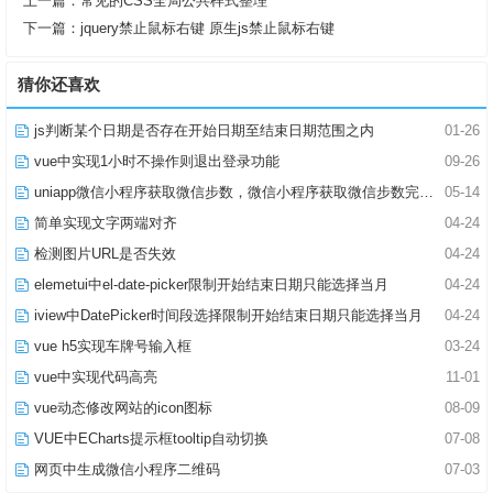
上一篇：
常见的CSS全局公共样式整理
下一篇：
jquery禁止鼠标右键 原生js禁止鼠标右键
猜你还喜欢
js判断某个日期是否存在开始日期至结束日期范围之内
01-26
vue中实现1小时不操作则退出登录功能
09-26
uniapp微信小程序获取微信步数，微信小程序获取微信步数完整版
05-14
简单实现文字两端对齐
04-24
检测图片URL是否失效
04-24
elemetui中el-date-picker限制开始结束日期只能选择当月
04-24
iview中DatePicker时间段选择限制开始结束日期只能选择当月
04-24
vue h5实现车牌号输入框
03-24
vue中实现代码高亮
11-01
vue动态修改网站的icon图标
08-09
VUE中ECharts提示框tooltip自动切换
07-08
网页中生成微信小程序二维码
07-03