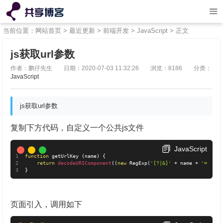
当前位置：
网站首页
>
最近更新
>
前端开发
>
JavaScript
> 正文
js获取url参数
作者：鹏仔先生
日期：2020-07-03 11:32:26
浏览：8186
分类：
JavaScript
js获取url参数
复制下方代码，自定义一个公共js文件
JavaScript
function
 getUrlKey 
(
name
)
{
return
decodeURIComponent
(
(
new
RegExp
(
'[?|&]'
+
 name 
+
'='
+
'
}
页面引入，调用如下