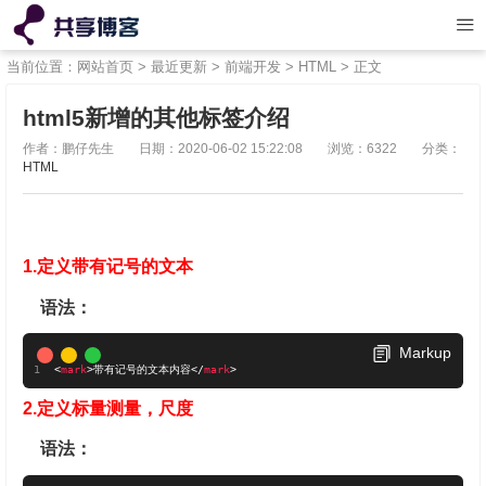
当前位置：
网站首页
>
最近更新
>
前端开发
>
HTML
> 正文
html5新增的其他标签介绍
作者：鹏仔先生
日期：2020-06-02 15:22:08
浏览：6322
分类：
HTML
1.定义带有记号的文本
语法：
Markup
<
mark
>
带有记号的文本内容
</
mark
>
2.定义标量测量，尺度
语法：