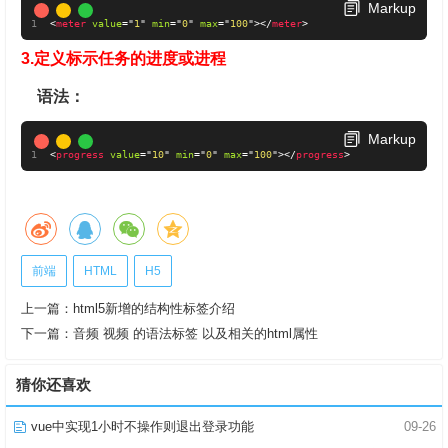
Markup
<
meter
value
=
"
1
"
min
=
"
0
"
max
=
"
100
"
>
</
meter
>
3.定义标示任务的进度或进程
语法：
Markup
<
progress
value
=
"
10
"
min
=
"
0
"
max
=
"
100
"
>
</
progress
>
前端
HTML
H5
上一篇：
html5新增的结构性标签介绍
下一篇：
音频 视频 的语法标签 以及相关的html属性
猜你还喜欢
vue中实现1小时不操作则退出登录功能
09-26