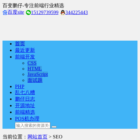
百变鹏仔-专注前端行业精选
百度site
15129739599
344225443
首页
最近更新
前端开发
CSS
HTML
JavaScript
面试题
PHP
乱七八糟
鹏仔日志
开源地址
前端精选
POS机办理
当前位置：
网站首页
> SEO