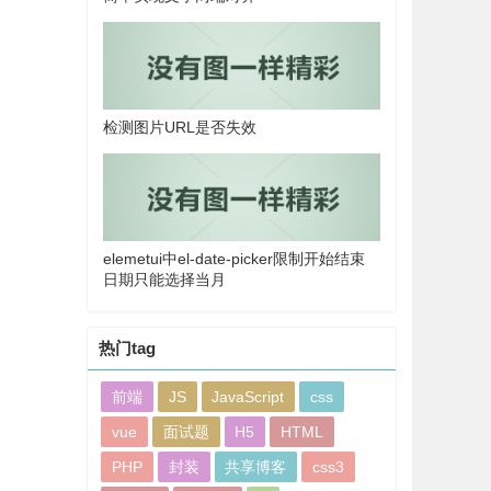
检测图片URL是否失效
elemetui中el-date-picker限制开始结束
日期只能选择当月
热门tag
前端
JS
JavaScript
css
vue
面试题
H5
HTML
PHP
封装
共享博客
css3