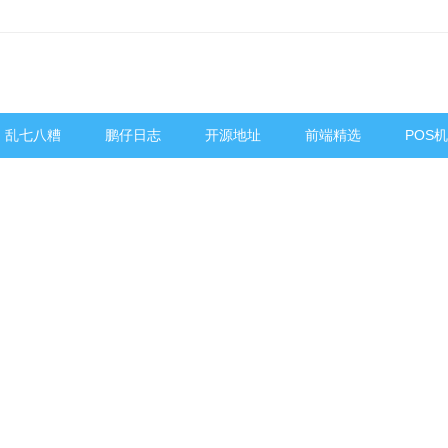
乱七八糟
鹏仔日志
开源地址
前端精选
POS