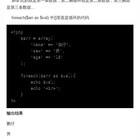
$val 此刻就是第一条数据，第二圈循环就是第二条数据，第三圈就
是第三条数据...
foreach($arr as $val) 中{}里面是循环的代码
<?php

	$arr = array(

		'name' => '鹏仔',

		'sex' => '男',

		'age' => '18'

	);

	foreach($arr as $val){

		echo $val;

		echo '<br>';

	}

?>
输出结果
鹏仔
男