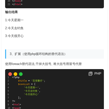
</
body
>
</
html
>
输出结果
1:今天星期一
2:今天去钓鱼
3:今天很开心
3、扩展（使用php循环结构的替代语法）
使用foreach替代语法,干掉大括号, 将大括号用冒号代替
PHP
<?php
$title
=
'百变鹏仔'
;
$conList
=
[
'今天星期一'
,
'今天去钓鱼'
,
'今天很开心'
]
;
?>
<
html
>
<
head
>