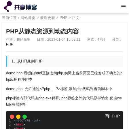
当前位置：
网站首页
>
最近更新
>
PHP
> 正文
PHP从静态资源到动态内容
作者：鹏仔先生
日期：2023-01-04 15:53:11
浏览：4783
分类：
PHP
1、从HTML到PHP
demo.php:后缀由html直接改为php,实际上当前页面已经变成了动态的p
hp应用程序脚本
demo.php: 允许通过<?php ... ?>标签,添加php代码到当前脚本中
php标签内部代码由php.exe解释, php标签之外的代码原样输出,仍由we
b服务器解析
PHP
<!DOCTYPE html>
<
html
>
<
head
>