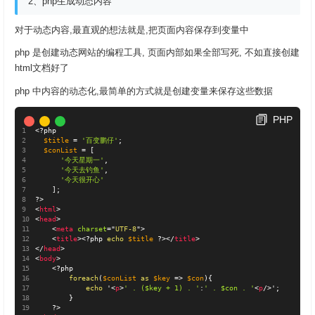
2、php生成动态内容
对于动态内容,最直观的想法就是,把页面内容保存到变量中
php 是创建动态网站的编程工具, 页面内部如果全部写死, 不如直接创建
html文档好了
php 中内容的动态化,最简单的方式就是创建变量来保存这些数据
PHP
<?php
$title
=
'百变鹏仔'
;
$conList
=
[
'今天星期一'
,
'今天去钓鱼'
,
'今天很开心'
]
;
?>
<
html
>
<
head
>
<
meta
charset
=
"
UTF-8
"
>
<
title
>
<?php
echo
$title
?>
</
title
>
</
head
>
<
body
>
<?php
foreach
(
$conList
as
$key
=
>
$con
)
{
echo
 '
<
p
>
' . ($key + 1) . '
:
' . $con . '
<
p
/>
'
;
}
?>