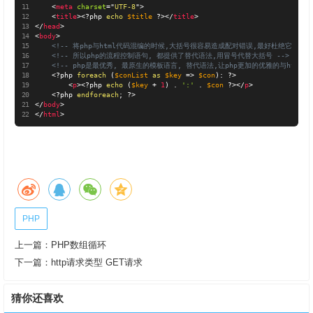
<
meta
charset
=
"
UTF-8
"
>
<
title
>
<?php
echo
$title
?>
</
title
>
</
head
>
<
body
>
<!-- 将php与html代码混编的时候,大括号很容易造成配对错误,最好杜绝它 -->
<!-- 所以php的流程控制语句, 都提供了替代语法,用冒号代替大括号 -->
<!-- php是最优秀, 最原生的模板语言, 替代语法,让php更加的优雅的与html生
<?php
foreach
(
$conList
as
$key
=
>
$con
)
:
?>
<
p
>
<?php
echo
(
$key
+
1
)
.
':'
.
$con
?>
</
p
>
<?php
endforeach
;
?>
</
body
>
</
html
>
PHP
上一篇：
PHP数组循环
下一篇：
http请求类型 GET请求
猜你还喜欢