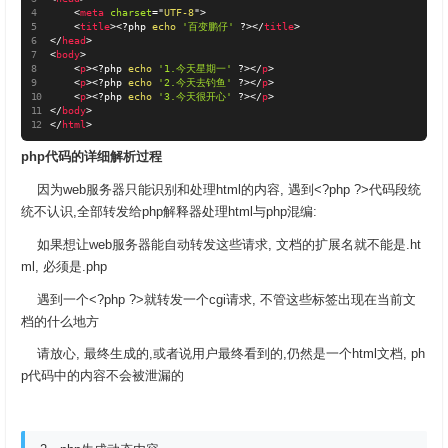
<
meta
charset
=
"
UTF-8
"
>
<
title
>
<?php
echo
'百变鹏仔'
?>
</
title
>
</
head
>
<
body
>
<
p
>
<?php
echo
'1.今天星期一'
?>
</
p
>
<
p
>
<?php
echo
'2.今天去钓鱼'
?>
</
p
>
<
p
>
<?php
echo
'3.今天很开心'
?>
</
p
>
</
body
>
</
html
>
php代码的详细解析过程
因为web服务器只能识别和处理html的内容, 遇到<?php ?>代码段统
统不认识,全部转发给php解释器处理html与php混编:
如果想让web服务器能自动转发这些请求, 文档的扩展名就不能是.ht
ml, 必须是.php
遇到一个<?php ?>就转发一个cgi请求, 不管这些标签出现在当前文
档的什么地方
请放心, 最终生成的,或者说用户最终看到的,仍然是一个html文档, ph
p代码中的内容不会被泄漏的