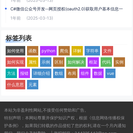
1年前
(2025-03-13)
C#微信公众号开发--网页授权(oauth2.0)获取用户基本信息一
1年前
(2025-03-13)
标签列表
如何使用
函数
python
爬虫
详解
字符串
文件
如何实现
属性
示例
区别
如何解决
框架
代码
实例
方法
报错
详细介绍
数组
布局
组件
数据
vue
什么意思
元素
本站为非盈利性网站,不接受任何赞助和广告。
特别声明：本网站尊重并保护知识产权，根据《信息网络传播权保
护条例》，如果我们转载的作品侵犯了您的权利,请在一个月内通知