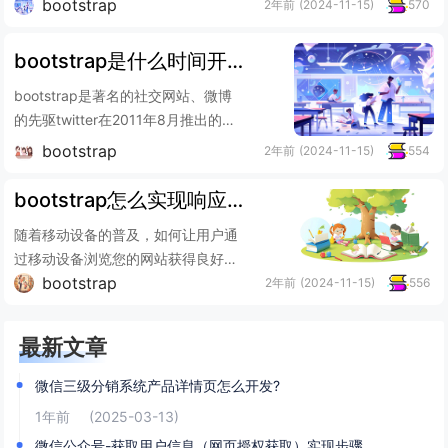
bootstrap
2年前
(2024-11-15)
570
bootstrap是什么时间开源的
bootstrap是著名的社交网站、微博
的先驱twitter在2011年8月推出的开
源web前端框架，集合css和htm...
bootstrap
2年前
(2024-11-15)
554
bootstrap怎么实现响应式
随着移动设备的普及，如何让用户通
过移动设备浏览您的网站获得良好的
bootstrap
视觉效果，已经是一个不可避免的问
2年前
(2024-11-15)
556
题了。响应式 web 设...
最新文章
微信三级分销系统产品详情页怎么开发?
1年前
(2025-03-13)
微信公众号-获取用户信息（网页授权获取）实现步骤