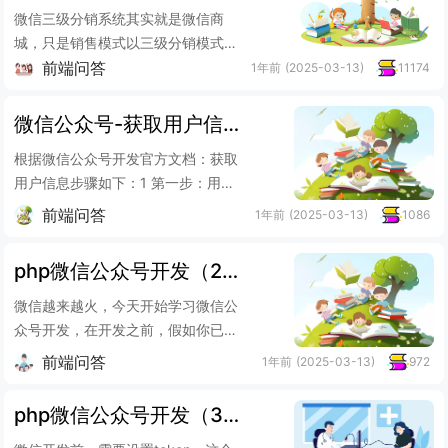
微信三级分销系统其实就是微信商
城，只是销售模式以三级分销模式为
前端问答
主。针对产品详情页，微信三级分销
1年前
(2025-03-13)
11174
系统开发要注意哪些方面的内...
微信公众号-获取用户信息（网页授权获取）实现步骤
根据微信公众号开发官方文档：获取
用户信息步骤如下：1 第一步：用户
同意授权，获取code2 第二步：通过
前端问答
1年前
(2025-03-13)
1086
code换取网页...
php微信公众号开发（2）百度BAE搭建和数据库使用
微信越来越火，今天开始学习微信公
众号开发，在开发之前，假如你已经
了解php知识和html/css等技术。1.申
前端问答
1年前
(2025-03-13)
972
请微信公众...
php微信公众号开发（3）php实现简单微信文本通讯