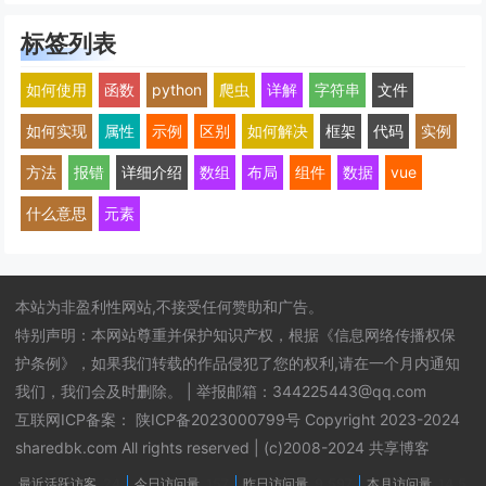
标签列表
如何使用
函数
python
爬虫
详解
字符串
文件
如何实现
属性
示例
区别
如何解决
框架
代码
实例
方法
报错
详细介绍
数组
布局
组件
数据
vue
什么意思
元素
本站为非盈利性网站,不接受任何赞助和广告。
特别声明：本网站尊重并保护知识产权，根据《信息网络传播权保
护条例》，如果我们转载的作品侵犯了您的权利,请在一个月内通知
我们，我们会及时删除。
|
举报邮箱：344225443@qq.com
互联网ICP备案：
陕ICP备2023000799号
Copyright 2023-2024
sharedbk.com All rights reserved | (c)2008-2024 共享博客
最近活跃访客
24
今日访问量
157
昨日访问量
9,597
本月访问量
14,5