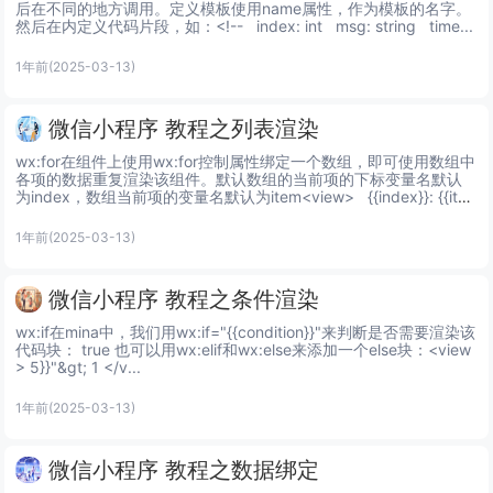
后在不同的地方调用。定义模板使用name属性，作为模板的名字。
然后在内定义代码片段，如：<!--   index: int   msg: string   time...
1年前
(2025-03-13)
微信小程序 教程之列表渲染
wx:for在组件上使用wx:for控制属性绑定一个数组，即可使用数组中
各项的数据重复渲染该组件。默认数组的当前项的下标变量名默认
为index，数组当前项的变量名默认为item<view>   {{index}}: {{ite
m...
1年前
(2025-03-13)
微信小程序 教程之条件渲染
wx:if在mina中，我们用wx:if="{{condition}}"来判断是否需要渲染该
代码块： true 也可以用wx:elif和wx:else来添加一个else块：<view
> 5}}"&gt; 1 </v...
1年前
(2025-03-13)
微信小程序 教程之数据绑定