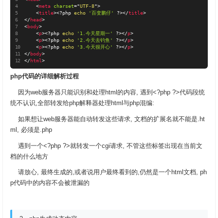
<
meta
charset
=
"
UTF-8
"
>
<
title
>
<?php
echo
'百变鹏仔'
?>
</
title
>
</
head
>
<
body
>
<
p
>
<?php
echo
'1.今天星期一'
?>
</
p
>
<
p
>
<?php
echo
'2.今天去钓鱼'
?>
</
p
>
<
p
>
<?php
echo
'3.今天很开心'
?>
</
p
>
</
body
>
</
html
>
php代码的详细解析过程
因为web服务器只能识别和处理html的内容, 遇到<?php ?>代码段统
统不认识,全部转发给php解释器处理html与php混编:
如果想让web服务器能自动转发这些请求, 文档的扩展名就不能是.ht
ml, 必须是.php
遇到一个<?php ?>就转发一个cgi请求, 不管这些标签出现在当前文
档的什么地方
请放心, 最终生成的,或者说用户最终看到的,仍然是一个html文档, ph
p代码中的内容不会被泄漏的