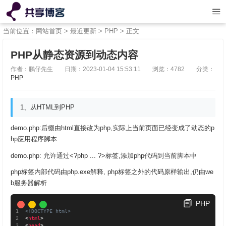
当前位置：
网站首页
>
最近更新
>
PHP
> 正文
PHP从静态资源到动态内容
作者：鹏仔先生
日期：2023-01-04 15:53:11
浏览：4782
分类：
PHP
1、从HTML到PHP
demo.php:后缀由html直接改为php,实际上当前页面已经变成了动态的p
hp应用程序脚本
demo.php: 允许通过<?php ... ?>标签,添加php代码到当前脚本中
php标签内部代码由php.exe解释, php标签之外的代码原样输出,仍由we
b服务器解析
PHP
<!DOCTYPE html>
<
html
>
<
head
>