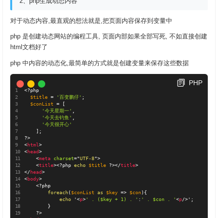
2、php生成动态内容
对于动态内容,最直观的想法就是,把页面内容保存到变量中
php 是创建动态网站的编程工具, 页面内部如果全部写死, 不如直接创建
html文档好了
php 中内容的动态化,最简单的方式就是创建变量来保存这些数据
PHP
<?php
$title
=
'百变鹏仔'
;
$conList
=
[
'今天星期一'
,
'今天去钓鱼'
,
'今天很开心'
]
;
?>
<
html
>
<
head
>
<
meta
charset
=
"
UTF-8
"
>
<
title
>
<?php
echo
$title
?>
</
title
>
</
head
>
<
body
>
<?php
foreach
(
$conList
as
$key
=
>
$con
)
{
echo
 '
<
p
>
' . ($key + 1) . '
:
' . $con . '
<
p
/>
'
;
}
?>