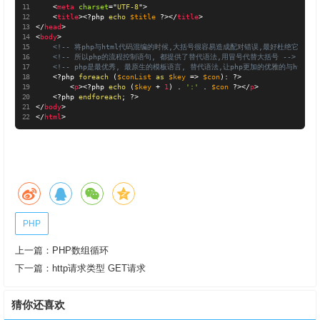
<
meta
charset
=
"
UTF-8
"
>
<
title
>
<?php
echo
$title
?>
</
title
>
</
head
>
<
body
>
<!-- 将php与html代码混编的时候,大括号很容易造成配对错误,最好杜绝它 -->
<!-- 所以php的流程控制语句, 都提供了替代语法,用冒号代替大括号 -->
<!-- php是最优秀, 最原生的模板语言, 替代语法,让php更加的优雅的与html生
<?php
foreach
(
$conList
as
$key
=
>
$con
)
:
?>
<
p
>
<?php
echo
(
$key
+
1
)
.
':'
.
$con
?>
</
p
>
<?php
endforeach
;
?>
</
body
>
</
html
>
PHP
上一篇：
PHP数组循环
下一篇：
http请求类型 GET请求
猜你还喜欢