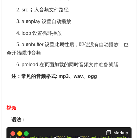
2. src 引入音频文件路径
3. autoplay 设置自动播放
4. loop 设置循环播放
5. autobuffer 设置此属性后，即使没有自动播放，也
会开始缓冲音频
6. preload 在页面加载的同时音频文件准备就绪
注：常见的音频格式: mp3、wav、ogg
视频
语法：
Markup
<
video
controls
width
=
"
500
"
height
=
"
300
"
autoplay
loop
poster
=
"
封面