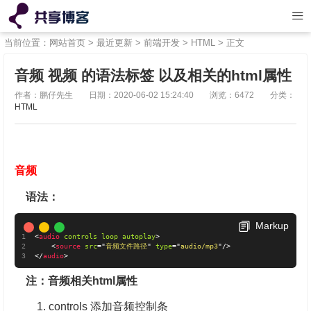
当前位置：
网站首页
>
最近更新
>
前端开发
>
HTML
> 正文
音频 视频 的语法标签 以及相关的html属性
作者：鹏仔先生
日期：2020-06-02 15:24:40
浏览：6472
分类：
HTML
音频
语法：
Markup
<
audio
controls
loop
autoplay
>
<
source
src
=
"
音频文件路径
"
type
=
"
audio/mp3
"
/>
</
audio
>
注：
音频相关html属性
1. controls 添加音频控制条