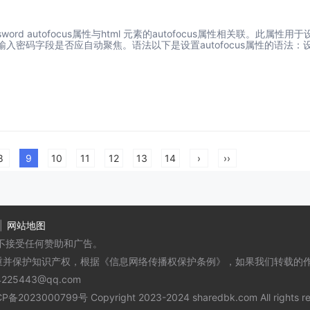
 password autofocus属性与html 元素的autofocus属性相关联。此属性用
入密码字段是否应自动聚焦。语法以下是设置autofocus属性的语法：
8
9
10
11
12
13
14
›
››
|
网站地图
不接受任何赞助和广告。
重并保护知识产权，根据《信息网络传播权保护条例》，如果我们转载的作
25443@qq.com
CP备2023000799号
Copyright 2023-2024 sharedbk.com All rights