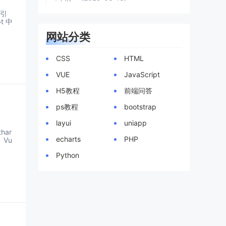
的引
t 中
网站分类
CSS
HTML
VUE
JavaScript
H5教程
前端问答
ps教程
bootstrap
layui
uniapp
har
echarts
PHP
。Vu
Python