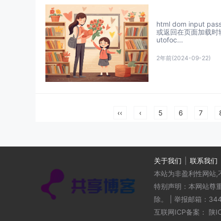
html dom input
或返回在页面加载时输
utofoc...
2年前
(2024-09-22)
‹‹
‹
5
6
7
关于我们
|
联系我们
本站为非盈利性网站,
特别声明：本网站尊
除。
|
举报邮箱：3442
互联网ICP备案：
陕I