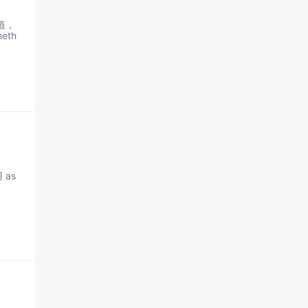
值，
eth
 as