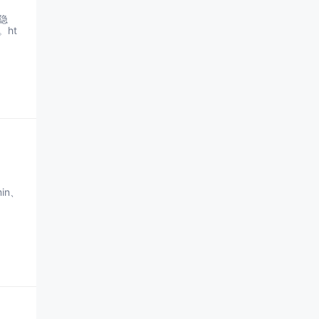
隐
。ht
min、