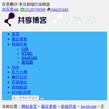
百变鹏仔-专注前端行业精选
百度site
15129739599
344225443
首页
最近更新
前端开发
CSS
HTML
JavaScript
面试题
PHP
乱七八糟
鹏仔日志
开源地址
前端精选
POS机办理
当前位置：
网站首页
>
最近更新
>
前端开发
>
JavaScript
> 正